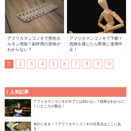
アフリカマンゴノキで男性ホ
アフリカマンゴノキで下痢？
ルモン増加？副作用の意味が
危険を感じたら即座に使用中
わからない？
止！
1
2
3
4
5
6
7
8
9
10
人気記事
アフリカマンゴノキのサプリは効かない？効果がわかりに
くいところが難点！
余計に太る！？アフリカマンゴノキの注意点はここにあ
る！