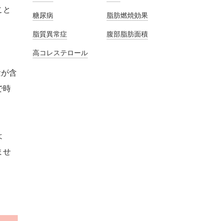
こと
糖尿病
脂肪燃焼効果
脂質異常症
腹部脂肪面積
高コレステロール
量が含
で時
よ
ませ