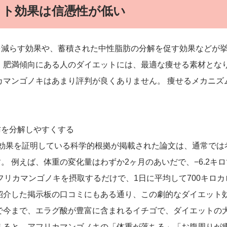
ット効果は信憑性が低い
を減らす効果や、蓄積された中性脂肪の分解を促す効果などが
、肥満傾向にある人のダイエットには、最適な痩せる素材とな
カマンゴノキはあまり評判が良くありません。 痩せるメカニズ
肪を分解しやすくする
効果を証明している科学的根拠が掲載された論文は、通常では
 例えば、体重の変化量はわずか2ヶ月のあいだで、−6.2キロ
フリカマンゴノキを摂取するだけで、1日に平均して700キロカ
紹介した掲示板の口コミにもある通り、この劇的なダイエット
で今まで、エラグ酸が豊富に含まれるイチゴで、ダイエットの
えると、アフリカマンゴノキの「体重が落ちる」「お腹周りが