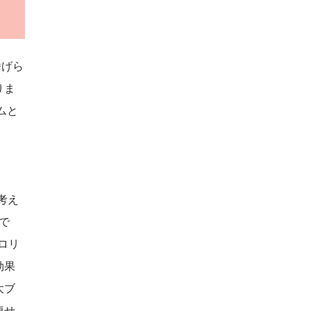
挙げら
りま
ムと
考え
で
ロリ
効果
大ブ
痩せ