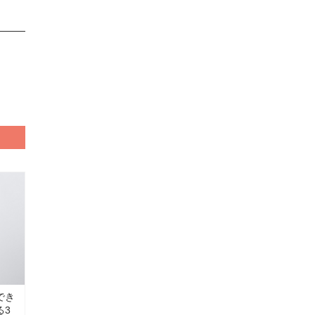
でき
る3