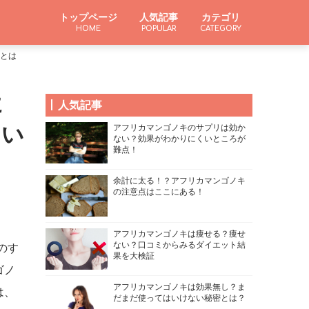
トップページ
人気記事
カテゴリ
HOME
POPULAR
CATEGORY
とは
に
人気記事
ない
アフリカマンゴノキのサプリは効か
ない？効果がわかりにくいところが
難点！
余計に太る！？アフリカマンゴノキ
の注意点はここにある！
アフリカマンゴノキは痩せる？痩せ
ない？口コミからみるダイエット結
のす
果を大検証
ゴノ
アフリカマンゴノキは効果無し？ま
は、
だまだ使ってはいけない秘密とは？