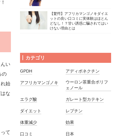
す！
【驚愕】アフリカマンゴノキダイエ
ットの良い口コミに実体験はほとん
どなし！？甘い誘惑に騙されてはい
けない理由とは
カテゴリ
さんい
GPDH
アディポネクチン
るの
ウーロン茶重合ポリフ
アフリカマンゴノキ
され始
ェノール
実はな
エラグ酸
ガレート型カテキン
ダイエット
レプチン
体重減少
効果
るって
口コミ
日本